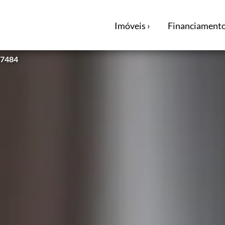
Imóveis ›
Financiamento
47484