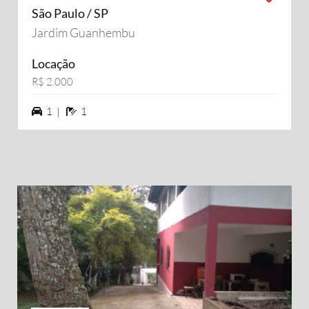
São Paulo / SP
Jardim Guanhembu
Locação
R$ 2.000
1 vagas na garagem
1 banheiros
1 |
1