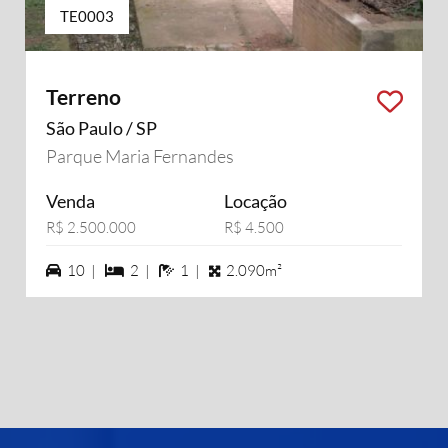
TE0003
Terreno
São Paulo / SP
Parque Maria Fernandes
Venda
Locação
R$ 2.500.000
R$ 4.500
10 vagas na garagem
2 dormiórios
1 banheiros
10 |
2 |
1 |
2.090m²