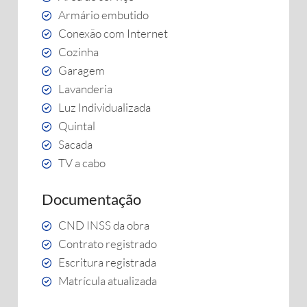
Armário embutido
Conexão com Internet
Cozinha
Garagem
Lavanderia
Luz Individualizada
Quintal
Sacada
TV a cabo
Documentação
CND INSS da obra
Contrato registrado
Escritura registrada
Matrícula atualizada