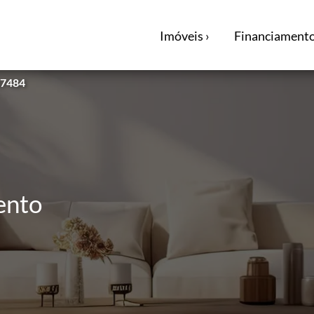
Imóveis ›
Financiamento
47484
ento