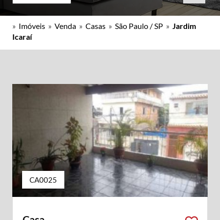
»
Imóveis
»
Venda
»
Casas
»
São Paulo / SP
»
Jardim
Icaraí
CA0025
Casa