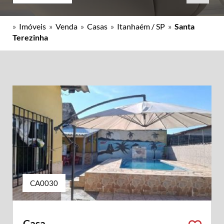
»
Imóveis
»
Venda
»
Casas
»
Itanhaém / SP
»
Santa
Terezinha
CA0030
Casa