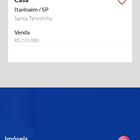
Itanhaém / SP
Santa Terezinha
Venda
R$ 290.000
Imóveis